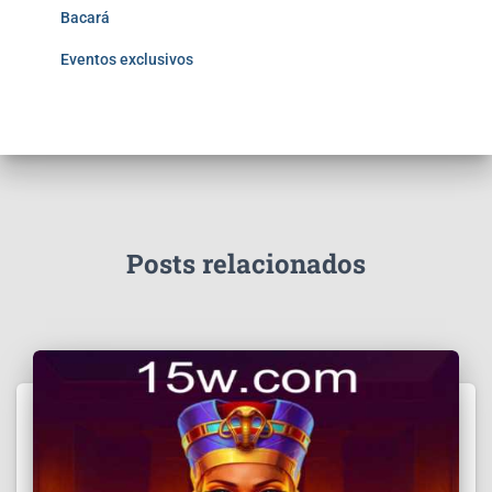
Bacará
Eventos exclusivos
Posts relacionados