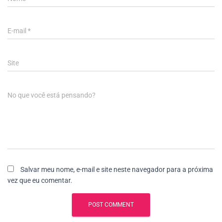
E-mail
*
Site
No que você está pensando?
Salvar meu nome, e-mail e site neste navegador para a próxima
vez que eu comentar.