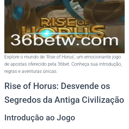
Explore o mundo de 'Rise of Horus', um emocionante jogo
de apostas oferecido pela 36bet. Conheça sua introdução,
regras e aventuras únicas.
Rise of Horus: Desvende os
Segredos da Antiga Civilização
Introdução ao Jogo