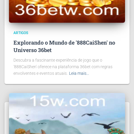
ARTIGOS
Explorando o Mundo de '888CaiShen' no
Universo 36bet
Descubra a fascinante experiência de jogo que o
'888CaiShen' oferece na plataforma 36bet com regras
envolventes e eventos atuais.
Leia mais…