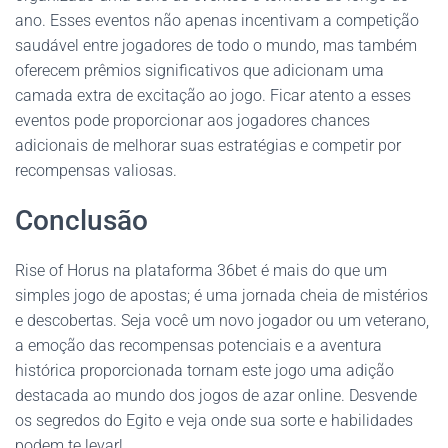
ano. Esses eventos não apenas incentivam a competição
saudável entre jogadores de todo o mundo, mas também
oferecem prêmios significativos que adicionam uma
camada extra de excitação ao jogo. Ficar atento a esses
eventos pode proporcionar aos jogadores chances
adicionais de melhorar suas estratégias e competir por
recompensas valiosas.
Conclusão
Rise of Horus na plataforma 36bet é mais do que um
simples jogo de apostas; é uma jornada cheia de mistérios
e descobertas. Seja você um novo jogador ou um veterano,
a emoção das recompensas potenciais e a aventura
histórica proporcionada tornam este jogo uma adição
destacada ao mundo dos jogos de azar online. Desvende
os segredos do Egito e veja onde sua sorte e habilidades
podem te levar!