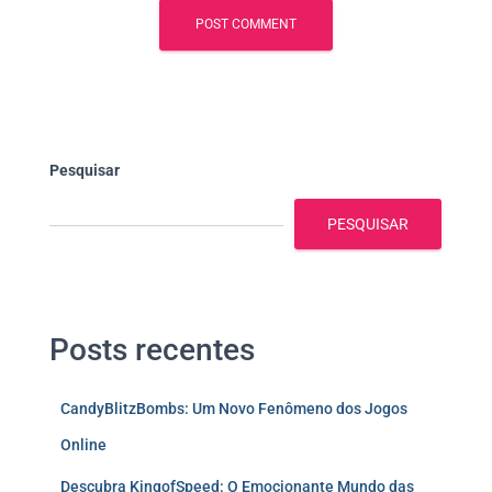
Pesquisar
PESQUISAR
Posts recentes
CandyBlitzBombs: Um Novo Fenômeno dos Jogos
Online
Descubra KingofSpeed: O Emocionante Mundo das