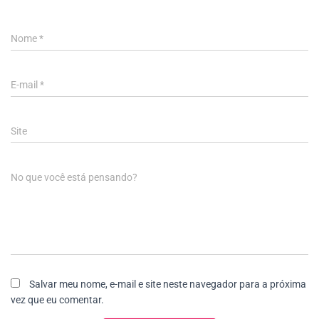
Nome
*
E-mail
*
Site
No que você está pensando?
Salvar meu nome, e-mail e site neste navegador para a próxima
vez que eu comentar.