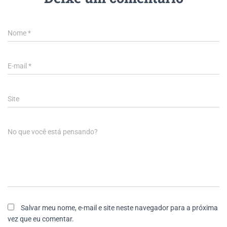
Nome
*
E-mail
*
Site
No que você está pensando?
Salvar meu nome, e-mail e site neste navegador para a próxima
vez que eu comentar.