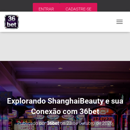
ENTRAR
CADASTRE-SE
A
L
T
E
R
N
A
R
N
A
V
E
G
A
Explorando ShanghaiBeauty e sua
Ç
Ã
Conexão com 36bet
O
Publicado por
36bet
on
23 de outubro de 2026