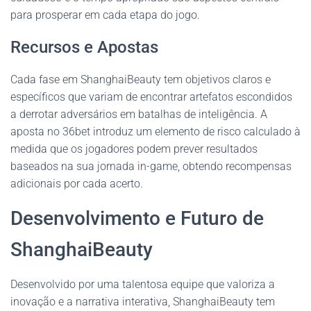
para prosperar em cada etapa do jogo.
Recursos e Apostas
Cada fase em ShanghaiBeauty tem objetivos claros e
específicos que variam de encontrar artefatos escondidos
a derrotar adversários em batalhas de inteligência. A
aposta no 36bet introduz um elemento de risco calculado à
medida que os jogadores podem prever resultados
baseados na sua jornada in-game, obtendo recompensas
adicionais por cada acerto.
Desenvolvimento e Futuro de
ShanghaiBeauty
Desenvolvido por uma talentosa equipe que valoriza a
inovação e a narrativa interativa, ShanghaiBeauty tem