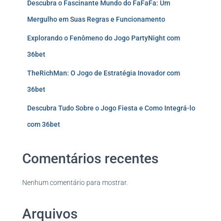
Descubra o Fascinante Mundo do FaFaFa: Um
Mergulho em Suas Regras e Funcionamento
Explorando o Fenômeno do Jogo PartyNight com
36bet
TheRichMan: O Jogo de Estratégia Inovador com
36bet
Descubra Tudo Sobre o Jogo Fiesta e Como Integrá-lo
com 36bet
Comentários recentes
Nenhum comentário para mostrar.
Arquivos