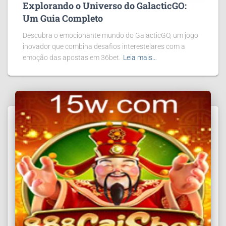
Explorando o Universo do GalacticGO:
Um Guia Completo
Descubra o emocionante mundo do GalacticGO, um jogo
inovador que combina desafios interestelares com a
emoção das apostas em 36bet.
Leia mais…