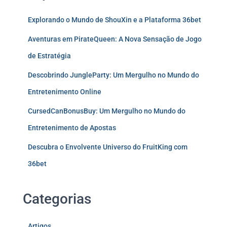
Explorando o Mundo de ShouXin e a Plataforma 36bet
Aventuras em PirateQueen: A Nova Sensação de Jogo
de Estratégia
Descobrindo JungleParty: Um Mergulho no Mundo do
Entretenimento Online
CursedCanBonusBuy: Um Mergulho no Mundo do
Entretenimento de Apostas
Descubra o Envolvente Universo do FruitKing com
36bet
Categorias
Artigos