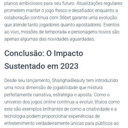
planos ambiciosos para seu futuro. Atualizações regulares
prometem manter o jogo fresco e desafiador, enquanto a
colaboração contínua com 36bet garante uma evolução
que atende tanto jogadores quanto apostadores. Eventos
ao vivo, missões de temporada e personagens novos são
apenas algumas das novidades aguardadas.
Conclusão: O Impacto
Sustentado em 2023
Desde seu lançamento, ShanghaiBeauty tem introduzido
uma nova dimensão de jogabilidade que mistura
perfeitamente narrativa, estratégia e aposta. Como o
universo dos jogos online continua a evoluir, títulos como
este são exemplos brilhantes de como a criatividade e a
tecnologia podem proporcionar experiências de
entretenimento verdadeiramente únicas para públicos ao