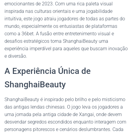
emocionantes de 2023. Com uma rica paleta visual
inspirada nas culturas orientais e uma jogabilidade
intuitiva, este jogo atraiu jogadores de todas as partes do
mundo, especialmente os entusiastas de plataformas
como a 36bet. A fusão entre entretenimento visual e
desafios estratégicos torna ShanghaiBeauty uma
experiência imperdível para aqueles que buscam inovação
e diversão.
A Experiência Única de
ShanghaiBeauty
ShanghaiBeauty é inspirado pelo brilho e pelo misticismo
das antigas lendas chinesas. O jogo leva os jogadores a
uma jornada pela antiga cidade de Xangai, onde devem
desvendar segredos escondidos enquanto interagem com
personagens pitorescos e cenários deslumbrantes. Cada