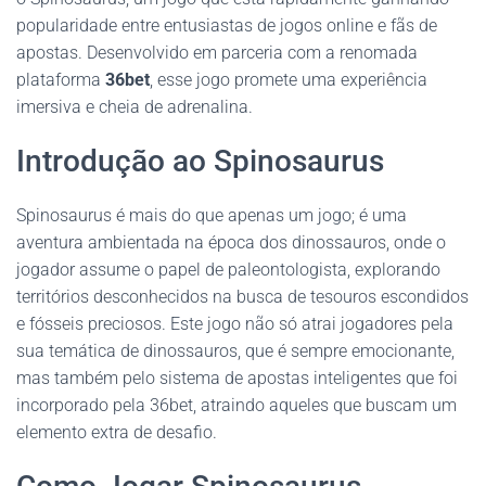
popularidade entre entusiastas de jogos online e fãs de
apostas. Desenvolvido em parceria com a renomada
plataforma
36bet
, esse jogo promete uma experiência
imersiva e cheia de adrenalina.
Introdução ao Spinosaurus
Spinosaurus é mais do que apenas um jogo; é uma
aventura ambientada na época dos dinossauros, onde o
jogador assume o papel de paleontologista, explorando
territórios desconhecidos na busca de tesouros escondidos
e fósseis preciosos. Este jogo não só atrai jogadores pela
sua temática de dinossauros, que é sempre emocionante,
mas também pelo sistema de apostas inteligentes que foi
incorporado pela 36bet, atraindo aqueles que buscam um
elemento extra de desafio.