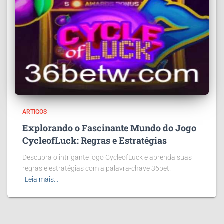
ARTIGOS
Explorando o Fascinante Mundo do Jogo
CycleofLuck: Regras e Estratégias
Descubra o intrigante jogo CycleofLuck e aprenda suas
regras e estratégias com a palavra-chave 36bet.
Leia mais…