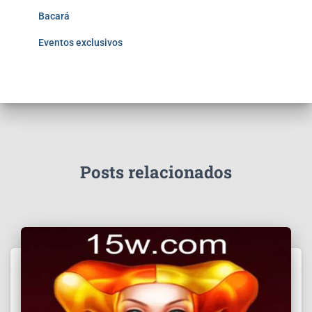
Bacará
Eventos exclusivos
Posts relacionados