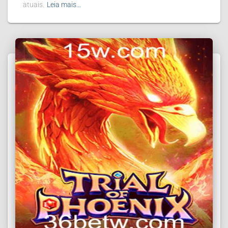
atuais.
Leia mais…