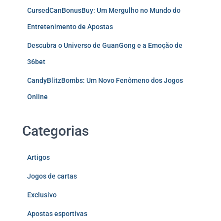
CursedCanBonusBuy: Um Mergulho no Mundo do
Entretenimento de Apostas
Descubra o Universo de GuanGong e a Emoção de
36bet
CandyBlitzBombs: Um Novo Fenômeno dos Jogos
Online
Categorias
Artigos
Jogos de cartas
Exclusivo
Apostas esportivas