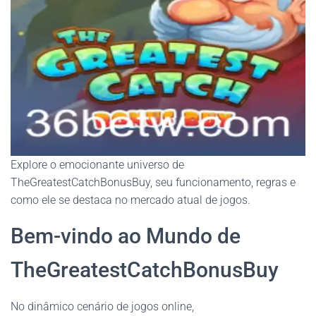
Explore o emocionante universo de
TheGreatestCatchBonusBuy, seu funcionamento, regras e
como ele se destaca no mercado atual de jogos.
Bem-vindo ao Mundo de
TheGreatestCatchBonusBuy
No dinâmico cenário de jogos online,