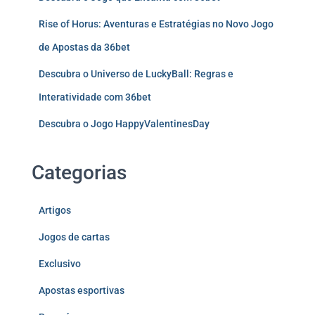
Rise of Horus: Aventuras e Estratégias no Novo Jogo
de Apostas da 36bet
Descubra o Universo de LuckyBall: Regras e
Interatividade com 36bet
Descubra o Jogo HappyValentinesDay
Categorias
Artigos
Jogos de cartas
Exclusivo
Apostas esportivas