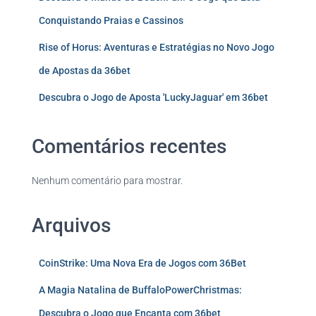
Conquistando Praias e Cassinos
Rise of Horus: Aventuras e Estratégias no Novo Jogo
de Apostas da 36bet
Descubra o Jogo de Aposta 'LuckyJaguar' em 36bet
Comentários recentes
Nenhum comentário para mostrar.
Arquivos
CoinStrike: Uma Nova Era de Jogos com 36Bet
A Magia Natalina de BuffaloPowerChristmas:
Descubra o Jogo que Encanta com 36bet