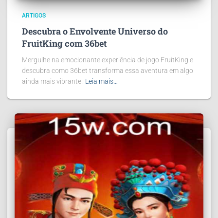
ARTIGOS
Descubra o Envolvente Universo do
FruitKing com 36bet
Mergulhe na emocionante experiência de jogo FruitKing e
descubra como 36bet transforma essa aventura em algo
ainda mais vibrante.
Leia mais…