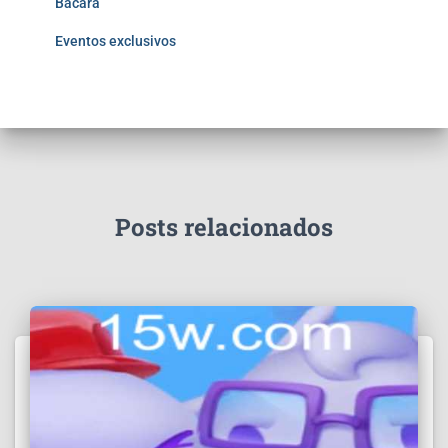
Bacará
Eventos exclusivos
Posts relacionados