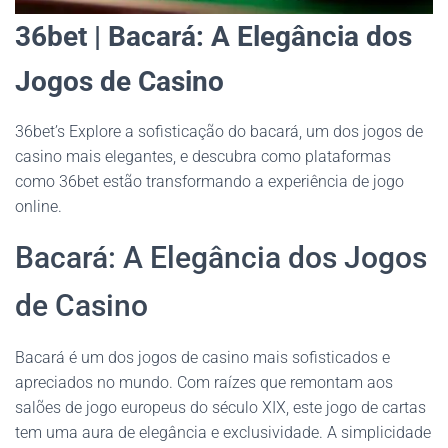
36bet | Bacará: A Elegância dos
Jogos de Casino
36bet’s Explore a sofisticação do bacará, um dos jogos de
casino mais elegantes, e descubra como plataformas
como 36bet estão transformando a experiência de jogo
online.
Bacará: A Elegância dos Jogos
de Casino
Bacará é um dos jogos de casino mais sofisticados e
apreciados no mundo. Com raízes que remontam aos
salões de jogo europeus do século XIX, este jogo de cartas
tem uma aura de elegância e exclusividade. A simplicidade