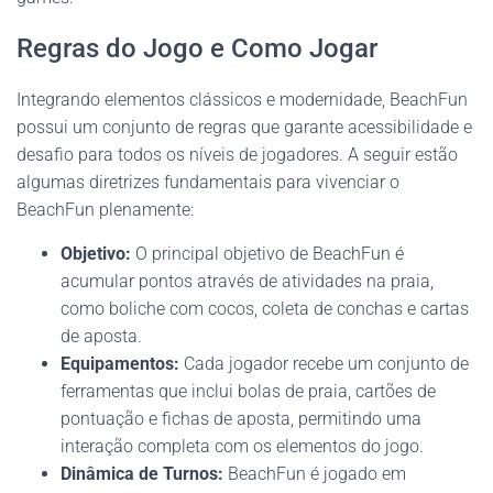
Regras do Jogo e Como Jogar
Integrando elementos clássicos e modernidade, BeachFun
possui um conjunto de regras que garante acessibilidade e
desafio para todos os níveis de jogadores. A seguir estão
algumas diretrizes fundamentais para vivenciar o
BeachFun plenamente:
Objetivo:
O principal objetivo de BeachFun é
acumular pontos através de atividades na praia,
como boliche com cocos, coleta de conchas e cartas
de aposta.
Equipamentos:
Cada jogador recebe um conjunto de
ferramentas que inclui bolas de praia, cartões de
pontuação e fichas de aposta, permitindo uma
interação completa com os elementos do jogo.
Dinâmica de Turnos:
BeachFun é jogado em