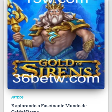
ARTIGOS
Explorando o Fascinante Mundo de
GoldofSirens