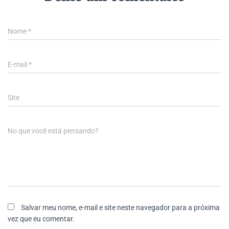
Nome
*
E-mail
*
Site
No que você está pensando?
Salvar meu nome, e-mail e site neste navegador para a próxima
vez que eu comentar.