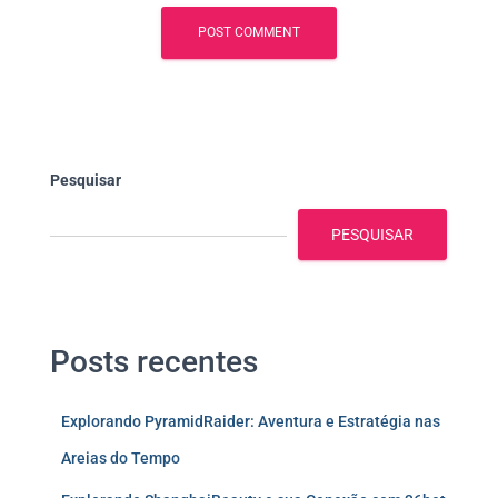
Pesquisar
PESQUISAR
Posts recentes
Explorando PyramidRaider: Aventura e Estratégia nas
Areias do Tempo