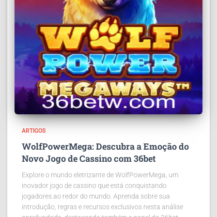
ARTIGOS
WolfPowerMega: Descubra a Emoção do
Novo Jogo de Cassino com 36bet
Explore o mundo eletrizante de WolfPowerMega, um
inovador jogo de cassino que está conquistando
jogadores ao redor do mundo. Aprenda sobre sua
introdução, regras e recursos exclusivos nesta análise