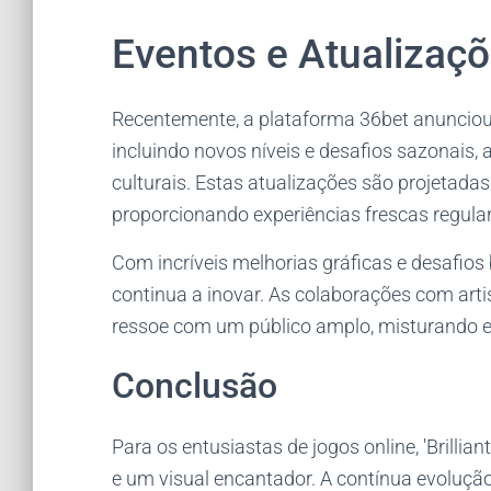
Eventos e Atualizaçõ
Recentemente, a plataforma 36bet anunciou u
incluindo novos níveis e desafios sazonais
culturais. Estas atualizações são projetadas
proporcionando experiências frescas regula
Com incríveis melhorias gráficas e desafios
continua a inovar. As colaborações com arti
ressoe com um público amplo, misturando 
Conclusão
Para os entusiastas de jogos online, 'Brilli
e um visual encantador. A contínua evolução