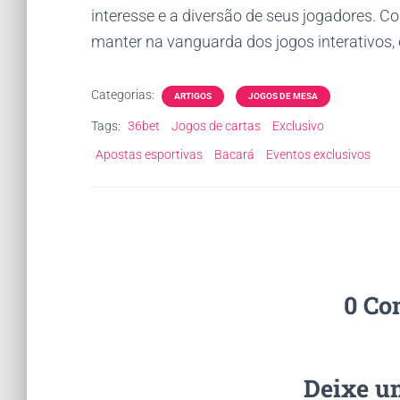
interesse e a diversão de seus jogadores. Co
manter na vanguarda dos jogos interativos,
Categorias:
ARTIGOS
JOGOS DE MESA
Tags:
36bet
Jogos de cartas
Exclusivo
Apostas esportivas
Bacará
Eventos exclusivos
0 Co
Deixe u