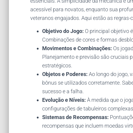
essenciais. A simplicidade da mecânica é u
acessível para novatos, enquanto sua prof
veteranos engajados. Aqui estão as regras-
Objetivo do Jogo:
O principal objetivo
Combinações de cores e formas desblo
Movimentos e Combinações:
Os jogad
Planejamento e previsão são cruciais
estratégicos.
Objetos e Poderes:
Ao longo do jogo, 
bônus se utilizados corretamente. Sabe
sucesso e a falha.
Evolução e Níveis:
À medida que o joga
configurações de tabuleiros complexas 
Sistemas de Recompensas:
Pontuaçõe
recompensas que incluem moedas virtu