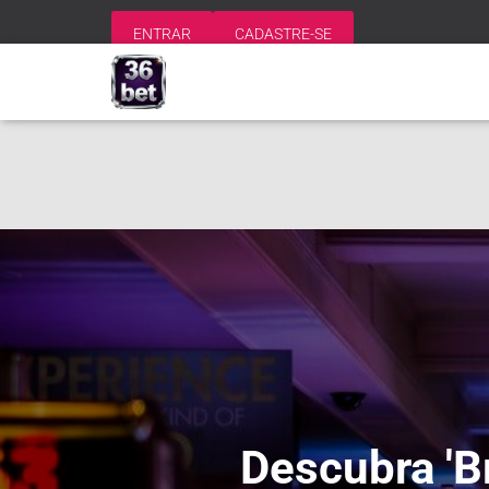
ENTRAR
CADASTRE-SE
Descubra 'Br