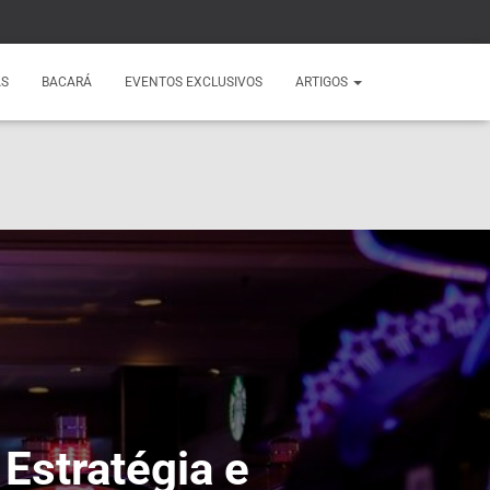
AS
BACARÁ
EVENTOS EXCLUSIVOS
ARTIGOS
 Estratégia e