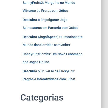
SunnyFruits2: Mergulhe no Mundo
Vibrante de Frutas com 36bet
Descubra o Empolgante Jogo
Spinosaurus em Parceria com 36bet
Descubra KingofSpeed: O Emocionante
Mundo das Corridas com 36bet
CandyBlitzBombs: Um Novo Fenômeno
dos Jogos Online
Descubra o Universo de LuckyBall:
Regras e Interatividade com 36bet
Categorias