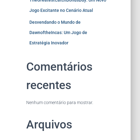
TheGreatestCatchBonusBuy: Um Novo
Jogo Excitante no Cenário Atual
Desvendando o Mundo de
DawnoftheIncas: Um Jogo de
Estratégia Inovador
Comentários
recentes
Nenhum comentário para mostrar.
Arquivos