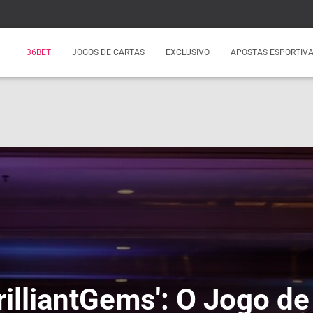
36BET
JOGOS DE CARTAS
EXCLUSIVO
APOSTAS ESPORTIV
illiantGems': O Jogo de