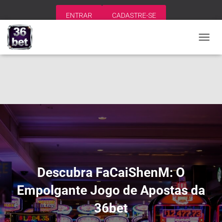
ENTRAR
CADASTRE-SE
A
L
T
E
R
N
A
R
N
A
V
E
G
A
Descubra FaCaiShenM: O
Ç
Ã
Empolgante Jogo de Apostas da
O
36bet