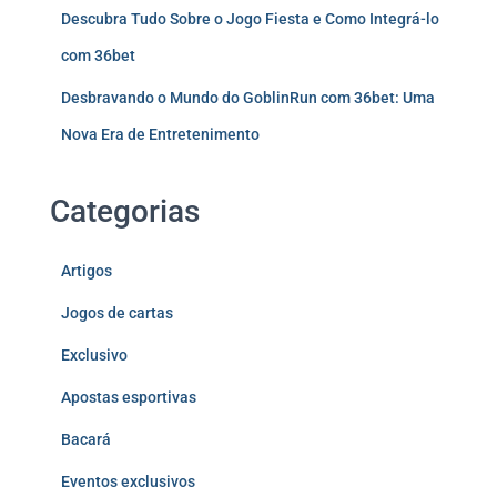
Descubra Tudo Sobre o Jogo Fiesta e Como Integrá-lo
com 36bet
Desbravando o Mundo do GoblinRun com 36bet: Uma
Nova Era de Entretenimento
Categorias
Artigos
Jogos de cartas
Exclusivo
Apostas esportivas
Bacará
Eventos exclusivos