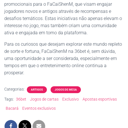
promocionais para o FaCaiShenM, que visam engajar
jogadores novos e antigos através de recompensas e
desafios temáticos. Estas iniciativas não apenas elevam o
interesse no jogo, mas também criam uma comunidade
ativa e engajada em torno da plataforma.
Para os curiosos que desejam explorar este mundo repleto
de sorte e fortuna, FaCaiShenM na 36bet é, sem dúvida,
uma oportunidade a ser considerada, especialmente em
tempos em que o entretenimento online continua a
prosperar.
Categorias:
ARTIGOS
JOGOS DE MESA
Tags:
36bet
Jogos de cartas
Exclusivo
Apostas esportivas
Bacará
Eventos exclusivos