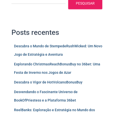
PESQUISAR
Posts recentes
Descubra o Mundo de StempedeRushWicked: Um Novo
Jogo de Estratégia e Aventura
Explorando ChristmasReachBonusBuy no 36bet: Uma
Festa de Inverno nos Jogos de Azar
Descubra o Vigor de HotVolcanoBonusBuy
Desvendando o Fascinante Universo de
BookOfPriestess e a Plataforma 36bet
ReelBanks: Exploração e Estratégia no Mundo dos