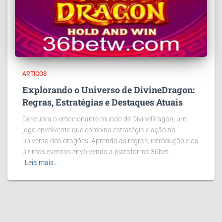
ARTIGOS
Explorando o Universo de DivineDragon:
Regras, Estratégias e Destaques Atuais
Descubra o emocionante mundo de DivineDragon, um
jogo envolvente que combina estratégia e ação no
universo dos dragões. Aprenda as regras, introdução e os
últimos eventos envolvendo a plataforma 36bet.
Leia mais…