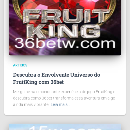
ARTIGOS
Descubra o Envolvente Universo do
FruitKing com 36bet
Mergulhe na emocionante experiência de jogo FruitKing e
descubra como 36bet transforma essa aventura em algo
ainda mais vibrante.
Leia mais…