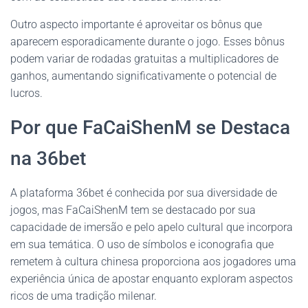
Outro aspecto importante é aproveitar os bônus que
aparecem esporadicamente durante o jogo. Esses bônus
podem variar de rodadas gratuitas a multiplicadores de
ganhos, aumentando significativamente o potencial de
lucros.
Por que FaCaiShenM se Destaca
na 36bet
A plataforma 36bet é conhecida por sua diversidade de
jogos, mas FaCaiShenM tem se destacado por sua
capacidade de imersão e pelo apelo cultural que incorpora
em sua temática. O uso de símbolos e iconografia que
remetem à cultura chinesa proporciona aos jogadores uma
experiência única de apostar enquanto exploram aspectos
ricos de uma tradição milenar.