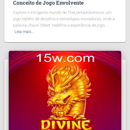
Conceito de Jogo Envolvente
Explore o intrigante mundo de TheLlamaAdventure, um
jogo repleto de desafios e estratégias inovadoras, onde a
palavra-chave '36bet' redefine a experiência de jogo.
Leia mais…