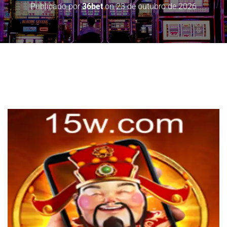
Publicado por
36bet
on
23 de outubro de 2026