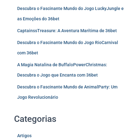
Descubra o Fascinante Mundo do Jogo LuckyJungle e
as Emoções do 36bet
CaptainssTreasure: A Aventura Marítima de 36bet
Descubra o Fascinante Mundo do Jogo RioCarnival
com 36bet
A Magia Natalina de BuffaloPowerChristmas:
Descubra o Jogo que Encanta com 36bet
Descubra o Fascinante Mundo de AnimalParty: Um
Jogo Revolucionário
Categorias
Artigos