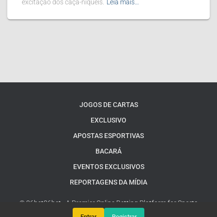
excitação dos caça-níqueis.
Leia mais…
JOGOS DE CARTAS
EXCLUSIVO
APOSTAS ESPORTIVAS
BACARÁ
EVENTOS EXCLUSIVOS
REPORTAGENS DA MÍDIA
© 36bet36bet - A Premier Online Betting Platform for Sports
Enthusiasts
Mapa do site do Google
Entrar
Registrar