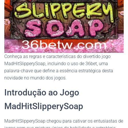
Conheça as regras e características do divertido jogo
MadHitSlipperySoap, incluindo o uso de 36bet, uma
palavra-chave que define a essência estratégica desta
novidade no mundo dos jogos.
Introdução ao Jogo
MadHitSlipperySoap
MadHitSlipperySoap chegou para cativar os entusiastas de