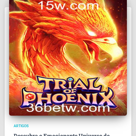
ARTIGOS
Descubra o Emocionante Universo de