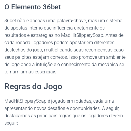
O Elemento 36bet
36bet não é apenas uma palavra-chave, mas um sistema
de apostas interno que influencia diretamente os
resultados e estratégias no MadHitSlipperySoap. Antes de
cada rodada, jogadores podem apostar em diferentes
desfechos do jogo, multiplicando suas recompensas caso
seus palpites estejam corretos. Isso promove um ambiente
de jogo onde a intuição e o conhecimento da mecânica se
tornam armas essenciais.
Regras do Jogo
MadHitSlipperySoap é jogado em rodadas, cada uma
apresentando novos desafios e oportunidades. A seguir,
destacamos as principais regras que os jogadores devem
seguir: