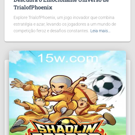
TrialofPhoenix
Explore TrialofPhoenix, um jogo inovador que combina
estratégia e azar, levando os jogadores a um mundo de
competição feroz e desafios constantes.
Leia mais…