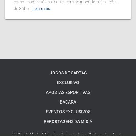
combina estratégia e sorte, com as inovadoras funções
de 36bet.
Leia mais…
JOGOS DE CARTAS
EXCLUSIVO
APOSTAS ESPORTIVAS
BACARÁ
EVENTOS EXCLUSIVOS
REPORTAGENS DA MÍDIA
© 36bet36bet - A Premier Online Betting Platform for Sports