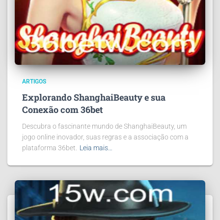
ARTIGOS
Explorando ShanghaiBeauty e sua
Conexão com 36bet
Descubra o fascinante mundo de ShanghaiBeauty, um
jogo online inovador, suas regras e a associação com a
plataforma 36bet.
Leia mais…