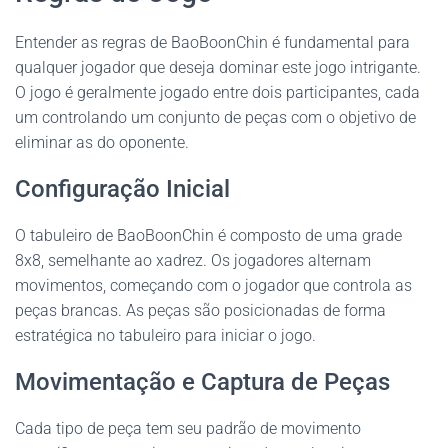
Entender as regras de BaoBoonChin é fundamental para
qualquer jogador que deseja dominar este jogo intrigante.
O jogo é geralmente jogado entre dois participantes, cada
um controlando um conjunto de peças com o objetivo de
eliminar as do oponente.
Configuração Inicial
O tabuleiro de BaoBoonChin é composto de uma grade
8x8, semelhante ao xadrez. Os jogadores alternam
movimentos, começando com o jogador que controla as
peças brancas. As peças são posicionadas de forma
estratégica no tabuleiro para iniciar o jogo.
Movimentação e Captura de Peças
Cada tipo de peça tem seu padrão de movimento