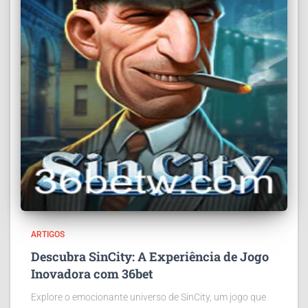
ARTIGOS
Descubra SinCity: A Experiência de Jogo
Inovadora com 36bet
Explore o emocionante universo de SinCity, um jogo que