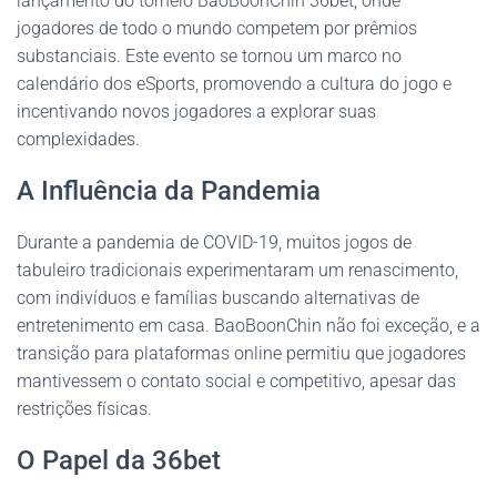
lançamento do torneio BaoBoonChin 36bet, onde
jogadores de todo o mundo competem por prêmios
substanciais. Este evento se tornou um marco no
calendário dos eSports, promovendo a cultura do jogo e
incentivando novos jogadores a explorar suas
complexidades.
A Influência da Pandemia
Durante a pandemia de COVID-19, muitos jogos de
tabuleiro tradicionais experimentaram um renascimento,
com indivíduos e famílias buscando alternativas de
entretenimento em casa. BaoBoonChin não foi exceção, e a
transição para plataformas online permitiu que jogadores
mantivessem o contato social e competitivo, apesar das
restrições físicas.
O Papel da 36bet