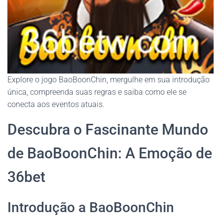
Explore o jogo BaoBoonChin, mergulhe em sua introdução
única, compreenda suas regras e saiba como ele se
conecta aos eventos atuais.
Descubra o Fascinante Mundo
de BaoBoonChin: A Emoção de
36bet
Introdução a BaoBoonChin