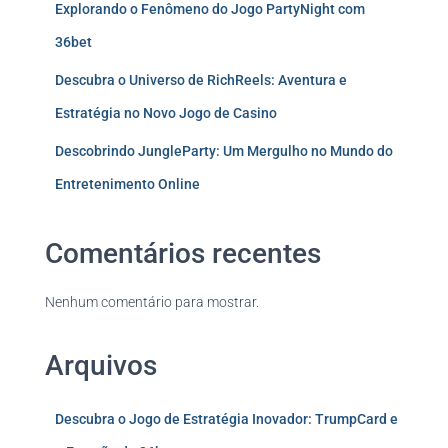
Explorando o Fenômeno do Jogo PartyNight com
36bet
Descubra o Universo de RichReels: Aventura e
Estratégia no Novo Jogo de Casino
Descobrindo JungleParty: Um Mergulho no Mundo do
Entretenimento Online
Comentários recentes
Nenhum comentário para mostrar.
Arquivos
Descubra o Jogo de Estratégia Inovador: TrumpCard e