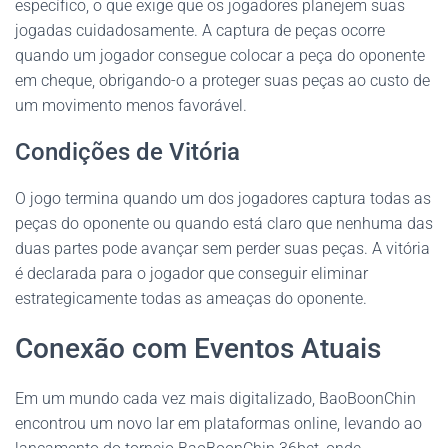
específico, o que exige que os jogadores planejem suas
jogadas cuidadosamente. A captura de peças ocorre
quando um jogador consegue colocar a peça do oponente
em cheque, obrigando-o a proteger suas peças ao custo de
um movimento menos favorável.
Condições de Vitória
O jogo termina quando um dos jogadores captura todas as
peças do oponente ou quando está claro que nenhuma das
duas partes pode avançar sem perder suas peças. A vitória
é declarada para o jogador que conseguir eliminar
estrategicamente todas as ameaças do oponente.
Conexão com Eventos Atuais
Em um mundo cada vez mais digitalizado, BaoBoonChin
encontrou um novo lar em plataformas online, levando ao