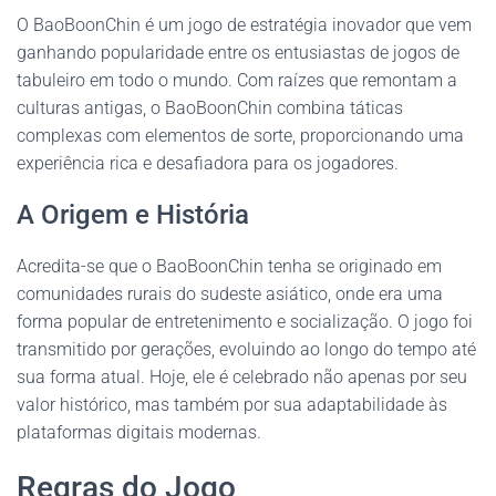
O BaoBoonChin é um jogo de estratégia inovador que vem
ganhando popularidade entre os entusiastas de jogos de
tabuleiro em todo o mundo. Com raízes que remontam a
culturas antigas, o BaoBoonChin combina táticas
complexas com elementos de sorte, proporcionando uma
experiência rica e desafiadora para os jogadores.
A Origem e História
Acredita-se que o BaoBoonChin tenha se originado em
comunidades rurais do sudeste asiático, onde era uma
forma popular de entretenimento e socialização. O jogo foi
transmitido por gerações, evoluindo ao longo do tempo até
sua forma atual. Hoje, ele é celebrado não apenas por seu
valor histórico, mas também por sua adaptabilidade às
plataformas digitais modernas.
Regras do Jogo