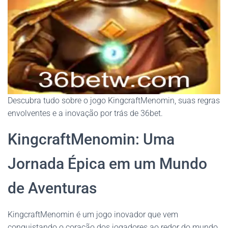
Descubra tudo sobre o jogo KingcraftMenomin, suas regras
envolventes e a inovação por trás de 36bet.
KingcraftMenomin: Uma
Jornada Épica em um Mundo
de Aventuras
KingcraftMenomin é um jogo inovador que vem
conquistando o coração dos jogadores ao redor do mundo.