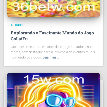
ARTIGOS
Explorando o Fascinante Mundo do Jogo
GoLaiFu
GoLaiFu: Descubra o encanto deste jogo inovador e suas
regras, com destaque para a influência de eventos atuais
no mundo dos jogos.
Leia mais…