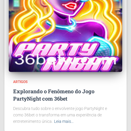
ARTIGOS
Explorando o Fenômeno do Jogo
PartyNight com 36bet
Descubra tudo sobre o envolvente jogo PartyNight e
como 36bet o transforma em uma experiência de
entretenimento única.
Leia mais…