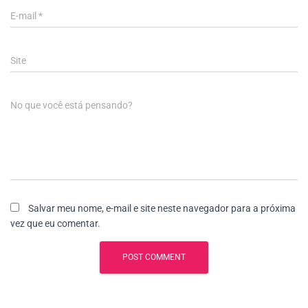
E-mail
*
Site
No que você está pensando?
Salvar meu nome, e-mail e site neste navegador para a próxima
vez que eu comentar.