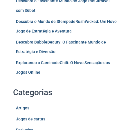
Descubra o Fascinante Mundo do Jogo RioCarnival
com 36bet
Descubra o Mundo de StempedeRushWicked: Um Novo
Jogo de Estratégia e Aventura
Descubra BubbleBeauty: O Fascinante Mundo de
Estratégia e Diversão
Explorando o CaminodeChili: O Novo Sensação dos
Jogos Online
Categorias
Artigos
Jogos de cartas