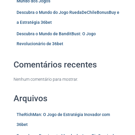
Mundo dos Jogos
Descubra o Mundo do Jogo RuedaDeChileBonusBuy e
a Estratégia 36bet
Descubra o Mundo de BanditBust: O Jogo
Revolucionário de 36bet
Comentários recentes
Nenhum comentário para mostrar.
Arquivos
TheRichMan: O Jogo de Estratégia Inovador com
36bet