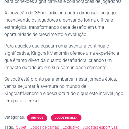
para conexões significativas e colaborações de jogadores.
A inovação de '36bet' adiciona outra dimensão ao jogo,
incentivando os jogadores a pensar de forma crítica e
estratégica, transformando cada desafio em uma
oportunidade de crescimento e evolução.
Para aqueles que buscam uma aventura contínua e
significativa, KingcraftMenomin oferece uma experiência
que é tanto divertida quanto desafiadora, criando um
impacto duradouro em sua comunidade crescente.
Se você está pronto para embarcar nesta jornada épica,
venha se juntar à aventura no mundo de
KingcraftMenomin e descubra tudo o que este incrível jogo
tem para oferecer.
Categorias:
ARTIGOS
JOGOS DE MESA
Tags:
36bet
Jogos de cartas
Exclusivo
Apostas esportivas