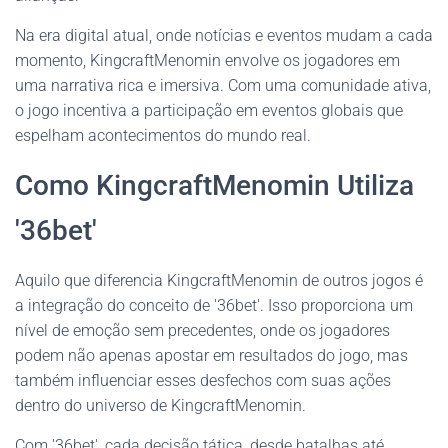
Na era digital atual, onde notícias e eventos mudam a cada
momento, KingcraftMenomin envolve os jogadores em
uma narrativa rica e imersiva. Com uma comunidade ativa,
o jogo incentiva a participação em eventos globais que
espelham acontecimentos do mundo real.
Como KingcraftMenomin Utiliza
'36bet'
Aquilo que diferencia KingcraftMenomin de outros jogos é
a integração do conceito de '36bet'. Isso proporciona um
nível de emoção sem precedentes, onde os jogadores
podem não apenas apostar em resultados do jogo, mas
também influenciar esses desfechos com suas ações
dentro do universo de KingcraftMenomin.
Com '36bet', cada decisão tática, desde batalhas até